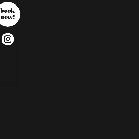
book
now!