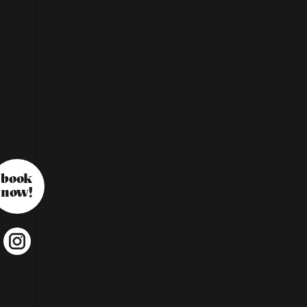
book
now!